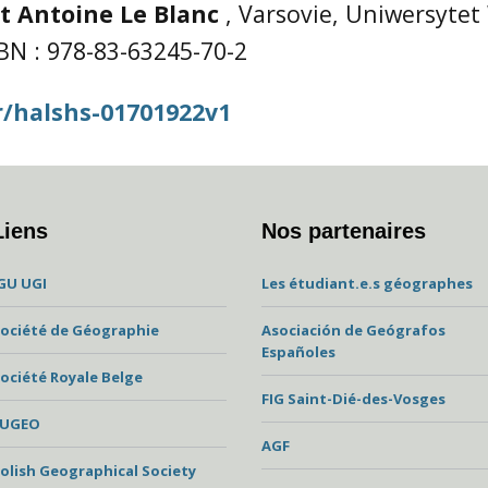
et Antoine Le Blanc
, Varsovie, Uniwersytet
BN : 978-83-63245-70-2
fr/halshs-01701922v1
Liens
Nos partenaires
GU UGI
Les étudiant.e.s géographes
ociété de Géographie
Asociación de Geógrafos
Españoles
ociété Royale Belge
FIG Saint-Dié-des-Vosges
EUGEO
AGF
olish Geographical Society