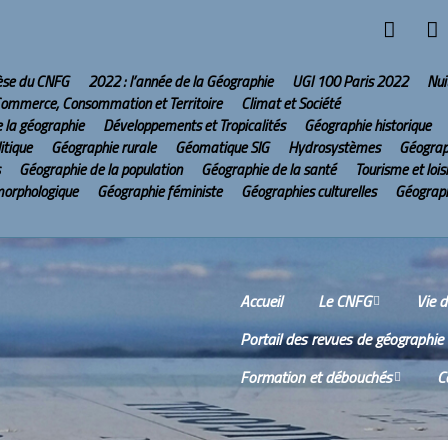
hèse du CNFG
2022 : l’année de la Géographie
UGI 100 Paris 2022
Nui
ommerce, Consommation et Territoire
Climat et Société
e la géographie
Développements et Tropicalités
Géographie historique
itique
Géographie rurale
Géomatique SIG
Hydrosystèmes
Géograp
Géographie de la population
Géographie de la santé
Tourisme et lois
morphologique
Géographie féministe
Géographies culturelles
Géograph
Accueil
Le CNFG
Vie 
Portail des revues de géographie
Le CNFG sur Internet
Comm
Formation et débouchés
C
Conseil scientifique
Comp
réun
Wikis
O
Scien
Bureau