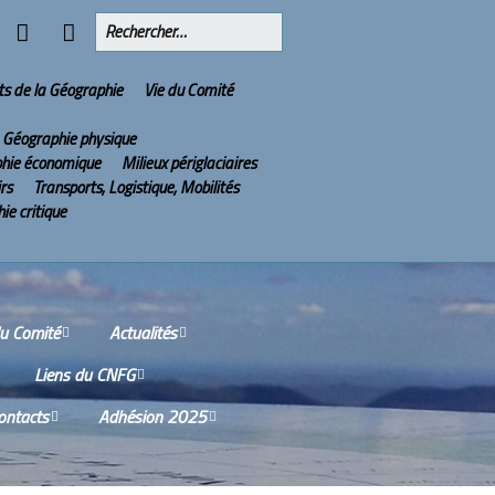
ts de la Géographie
Vie du Comité
Géographie physique
hie économique
Milieux périglaciaires
irs
Transports, Logistique, Mobilités
ie critique
du Comité
Actualités
Liens du CNFG
issions
Olympiades Nationales
de Géographie
ontacts
Adhésion 2025
Nos partenaires
tes-rendus des
ions du Conseil
2022 : l’année de la
ù sommes-nous ?
Services aux adhérents
tifique
Géographie