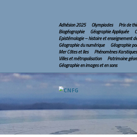
Adhésion 2025
Olympiades
Prix de t
Biogéographie
Géographie Appliquée
C
Epistémologie – histoire et enseignement d
Géographie du numérique
Géographie pol
Mer Côtes et Iles
Phénomènes Karstiques
Villes et métropolisation
Patrimoine géo
Géographie en images et en sons