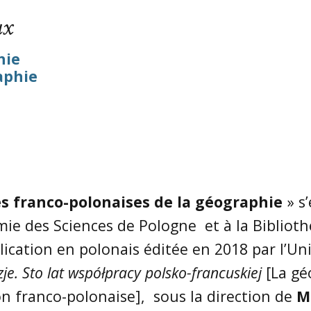
Mobilités internationales
Comp
ux
Statuts
l’As
du C
Recherche et débouchés
hie
Droits d’accès CNIL
Autr
aphie
Charte internationale de
du C
l’Education géographique
Prix
Prix 
Foru
es franco-polonaises de la géographie
» s
Archi
CNF
mie des Sciences de Pologne et à la Biblioth
lication en polonais éditée en 2018 par l’Un
je. Sto lat współpracy polsko-francuskiej
[La gé
n franco-polonaise], sous la direction de
M