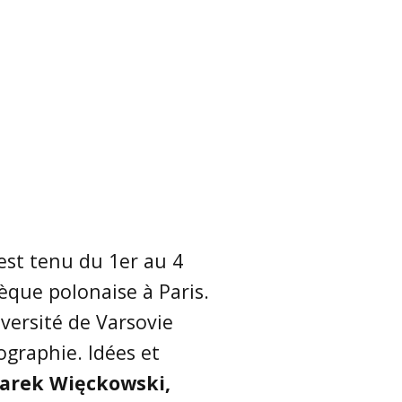
tes-rendus de
UGI 100 Paris 2022
semblée Générale
NFG
Nuits de la Géographie
2020
es comptes-rendus
NFG
Prochains évènements
 de thèse du CNFG
Tristes évènements
du livre
ms binationaux
’est tenu du 1er au
4
ves des lettres
G
èque polonaise à Paris.
iversité de Varsovie
ographie. Idées et
arek Więckowski,