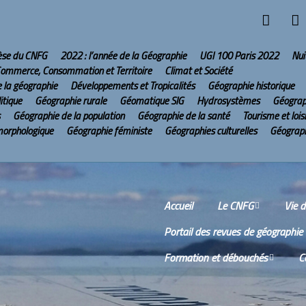
hèse du CNFG
2022 : l’année de la Géographie
UGI 100 Paris 2022
Nui
ommerce, Consommation et Territoire
Climat et Société
e la géographie
Développements et Tropicalités
Géographie historique
itique
Géographie rurale
Géomatique SIG
Hydrosystèmes
Géograp
Géographie de la population
Géographie de la santé
Tourisme et lois
morphologique
Géographie féministe
Géographies culturelles
Géograph
Accueil
Le CNFG
Vie 
Portail des revues de géographie
Le CNFG sur Internet
Comm
Formation et débouchés
C
Conseil scientifique
Comp
réun
Wikis
O
Scien
Bureau