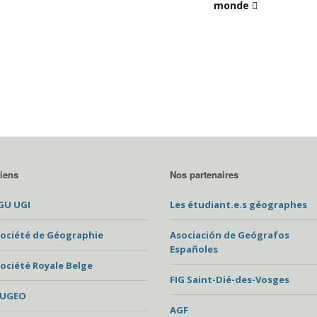
monde
iens
Nos partenaires
GU UGI
Les étudiant.e.s géographes
ociété de Géographie
Asociación de Geógrafos
Españoles
ociété Royale Belge
FIG Saint-Dié-des-Vosges
EUGEO
AGF