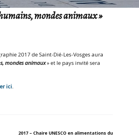
Mobilités internationales
Comp
Statuts
l’As
es humains, mondes animaux »
du C
Recherche et débouchés
Droits d’accès CNIL
Autr
Charte internationale de
du C
l’Education géographique
Prix
ographie 2017 de Saint-Dié-Les-Vosges aura
ins, mondes animaux
» et le pays invité sera
Prix 
Foru
r ici
.
Archi
CNF
2017 – Chaire UNESCO en alimentations du