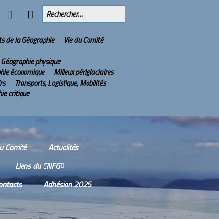
ts de la Géographie
Vie du Comité
Géographie physique
hie économique
Milieux périglaciaires
irs
Transports, Logistique, Mobilités
ie critique
du Comité
Actualités
Liens du CNFG
issions
Olympiades Nationales
de Géographie
ontacts
Adhésion 2025
Nos partenaires
tes-rendus des
ions du Conseil
2022 : l’année de la
ù sommes-nous ?
Services aux adhérents
tifique
Géographie