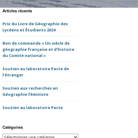
tes-rendus de
UGI 100 Paris 2022
semblée Générale
Articles récents
NFG
Nuits de la Géographie
Prix du Livre de Géographie des
2020
es comptes-rendus
Lycéens et Étudiants 2024
NFG
Prochains évènements
Bon de commande « Un siècle de
 de thèse du CNFG
géographie française et d’histoire
Tristes évènements
du Comité national »
du livre
Soutien au laboratoire Pacte de
l’étranger
ms binationaux
Soutien aux recherches en
ves des lettres
Géographie féministe
G
Soutien au laboratoire Pacte
Catégories