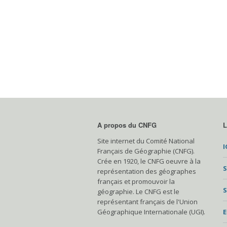
A propos du CNFG
L
Site internet du Comité National
I
Français de Géographie (CNFG).
Crée en 1920, le CNFG oeuvre à la
S
représentation des géographes
français et promouvoir la
S
géographie. Le CNFG est le
représentant français de l'Union
Géographique Internationale (UGI).