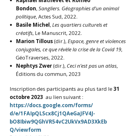
Raphaël Mathevet et Roméo
Bondon
,
Sangliers. Géographies d’un animal
politique
, Actes Sud, 2022.
Basile Michel
,
Les quartiers culturels et
créatifs
, Le Manuscrit, 2022.
Marion Tillous
(dir.),
Espace, genre et violences
conjugales, ce que révèle la crise de la Covid 19
,
GéoTraverses, 2022.
Nephtys Zwer
(dir.),
Ceci n’est pas un atlas
,
Éditions du commun, 2023
Inscription des participants au plus tard le
31
octobre 2023
au lien suivant :
https://docs.google.com/forms/
d/e/1FAIpQLScx8Cj1QAeGaJFV4J-
bO8Ibiw9QGhVR54vC2UkVx9AD3XkEb
Q/viewform