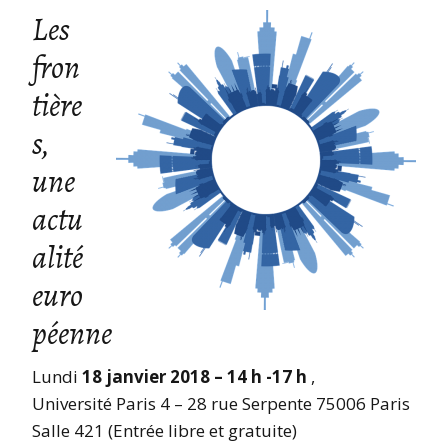
Les
fron
tière
s,
une
actu
alité
euro
péenne
Lundi
18 janvier 2018 – 14 h -17 h
,
Université Paris 4 – 28 rue Serpente 75006 Paris
Salle 421 (Entrée libre et gratuite)