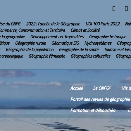
hèse du CNFG
2022 : l’année de la Géographie
UGI 100 Paris 2022
Nui
ommerce, Consommation et Territoire
Climat et Société
e la géographie
Développements et Tropicalités
Géographie historique
itique
Géographie rurale
Géomatique SIG
Hydrosystèmes
Géograp
Géographie de la population
Géographie de la santé
Tourisme et lois
morphologique
Géographie féministe
Géographies culturelles
Géograph
Accueil
Le CNFG
Vie 
Portail des revues de géographie
Le CNFG sur Internet
Comm
Formation et débouchés
C
Conseil scientifique
Comp
réun
Wikis
O
Scien
Bureau