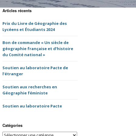
tes-rendus de
UGI 100 Paris 2022
semblée Générale
Articles récents
NFG
Nuits de la Géographie
Prix du Livre de Géographie des
2020
es comptes-rendus
Lycéens et Étudiants 2024
NFG
Prochains évènements
Bon de commande « Un siècle de
 de thèse du CNFG
géographie française et d’histoire
Tristes évènements
du Comité national »
du livre
Soutien au laboratoire Pacte de
l’étranger
ms binationaux
Soutien aux recherches en
ves des lettres
Géographie féministe
G
Soutien au laboratoire Pacte
Catégories