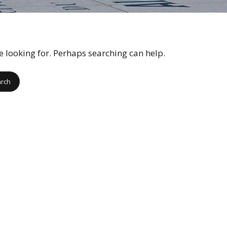
Mobilités internationales
Comp
Statuts
l’As
du C
Recherche et débouchés
Droits d’accès CNIL
Autr
re looking for. Perhaps searching can help.
Charte internationale de
du C
l’Education géographique
Prix
Prix 
Foru
Archi
CNF