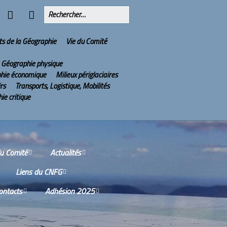
ts de la Géographie
Vie du Comité
Géographie physique
hie économique
Milieux périglaciaires
irs
Transports, Logistique, Mobilités
ie critique
du Comité
Actualités
Liens du CNFG
issions
Olympiades Nationales
de Géographie
ontacts
Adhésion 2025
Nos partenaires
tes-rendus des
ions du Conseil
2022 : l’année de la
ù sommes-nous ?
Services aux adhérents
tifique
Géographie