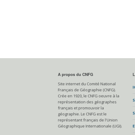
A propos du CNFG
L
Site internet du Comité National
I
Français de Géographie (CNFG).
Crée en 1920, le CNFG oeuvre à la
S
représentation des géographes
français et promouvoir la
S
géographie. Le CNFG est le
représentant français de l'Union
Géographique Internationale (UGI).