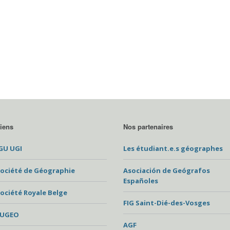
iens
Nos partenaires
GU UGI
Les étudiant.e.s géographes
ociété de Géographie
Asociación de Geógrafos
Españoles
ociété Royale Belge
FIG Saint-Dié-des-Vosges
EUGEO
AGF