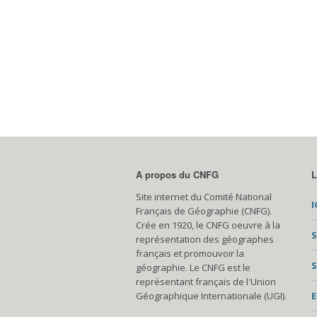
A propos du CNFG
L
Site internet du Comité National
I
Français de Géographie (CNFG).
Crée en 1920, le CNFG oeuvre à la
S
représentation des géographes
français et promouvoir la
S
géographie. Le CNFG est le
représentant français de l'Union
Géographique Internationale (UGI).