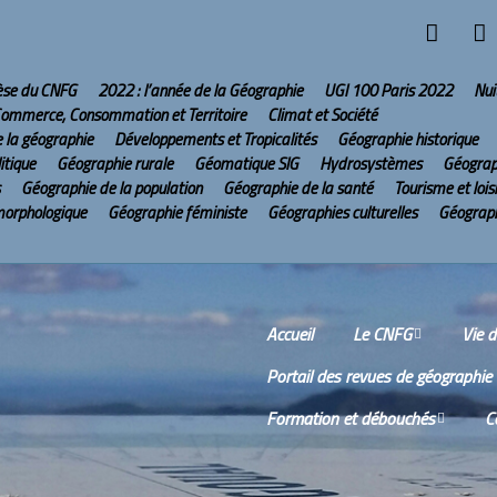
hèse du CNFG
2022 : l’année de la Géographie
UGI 100 Paris 2022
Nui
ommerce, Consommation et Territoire
Climat et Société
e la géographie
Développements et Tropicalités
Géographie historique
itique
Géographie rurale
Géomatique SIG
Hydrosystèmes
Géograp
Géographie de la population
Géographie de la santé
Tourisme et lois
morphologique
Géographie féministe
Géographies culturelles
Géograph
Accueil
Le CNFG
Vie 
Portail des revues de géographie
Le CNFG sur Internet
Comm
Formation et débouchés
C
Conseil scientifique
Comp
réun
Wikis
O
Scien
Bureau