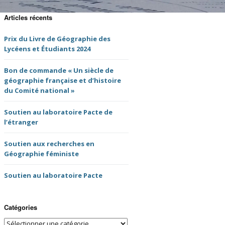
tes-rendus de
UGI 100 Paris 2022
semblée Générale
Articles récents
NFG
Nuits de la Géographie
Prix du Livre de Géographie des
2020
es comptes-rendus
Lycéens et Étudiants 2024
NFG
Prochains évènements
Bon de commande « Un siècle de
 de thèse du CNFG
géographie française et d’histoire
Tristes évènements
du Comité national »
du livre
Soutien au laboratoire Pacte de
l’étranger
ms binationaux
Soutien aux recherches en
ves des lettres
Géographie féministe
G
Soutien au laboratoire Pacte
Catégories