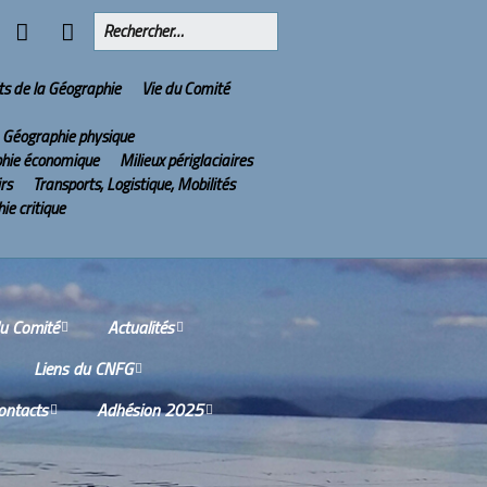
ts de la Géographie
Vie du Comité
Géographie physique
hie économique
Milieux périglaciaires
irs
Transports, Logistique, Mobilités
ie critique
du Comité
Actualités
Liens du CNFG
issions
Olympiades Nationales
de Géographie
ontacts
Adhésion 2025
Nos partenaires
tes-rendus des
ions du Conseil
2022 : l’année de la
ù sommes-nous ?
Services aux adhérents
tifique
Géographie