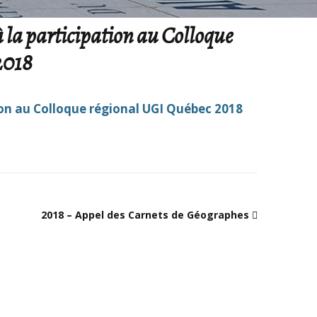
Mobilités internationales
Comp
Statuts
l’As
à la participation au Colloque
du C
Recherche et débouchés
2018
Droits d’accès CNIL
Autr
Charte internationale de
du C
l’Education géographique
tion au Colloque régional UGI Québec 2018
Prix
Prix 
Foru
Archi
2018 – Appel des Carnets de Géographes
CNF