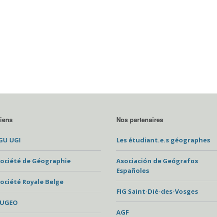
iens
Nos partenaires
GU UGI
Les étudiant.e.s géographes
ociété de Géographie
Asociación de Geógrafos
Españoles
ociété Royale Belge
FIG Saint-Dié-des-Vosges
EUGEO
AGF