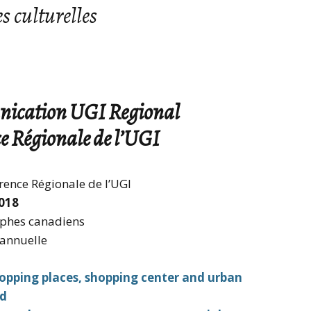
 culturelles
Mobilités internationales
Comp
Statuts
l’As
du C
Recherche et débouchés
Droits d’accès CNIL
Autr
Charte internationale de
du C
l’Education géographique
nication UGI Regional
Prix
e Régionale de l’UGI
Prix 
Foru
rence Régionale de l’UGI
018
Archi
phes canadiens
CNF
 annuelle
opping places, shopping center and urban
ld