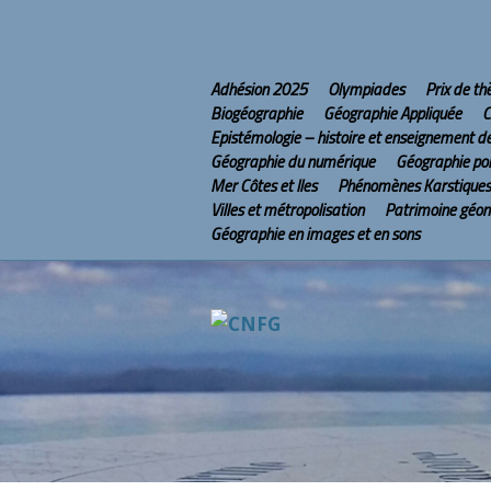
Adhésion 2025
Olympiades
Prix de t
Biogéographie
Géographie Appliquée
C
Epistémologie – histoire et enseignement d
Géographie du numérique
Géographie pol
Mer Côtes et Iles
Phénomènes Karstiques
Villes et métropolisation
Patrimoine géo
Géographie en images et en sons