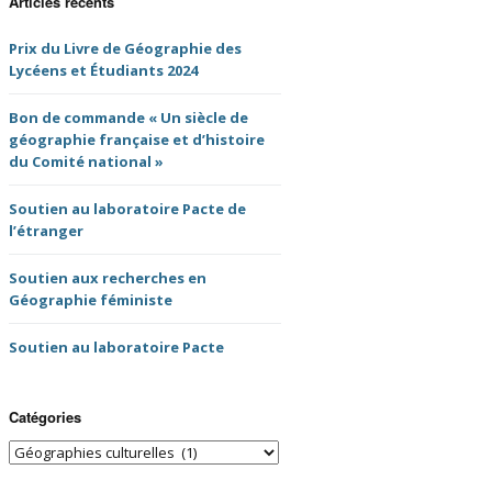
Articles récents
tes-rendus de
UGI 100 Paris 2022
semblée Générale
Prix du Livre de Géographie des
NFG
Lycéens et Étudiants 2024
Nuits de la Géographie
2020
es comptes-rendus
Bon de commande « Un siècle de
NFG
géographie française et d’histoire
Prochains évènements
du Comité national »
 de thèse du CNFG
Tristes évènements
Soutien au laboratoire Pacte de
du livre
l’étranger
Soutien aux recherches en
ms binationaux
Géographie féministe
ves des lettres
Soutien au laboratoire Pacte
G
Catégories