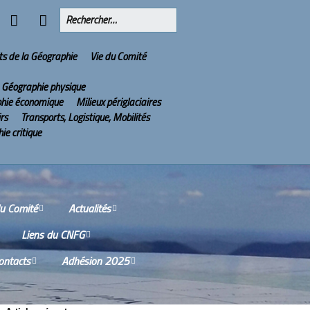
ts de la Géographie
Vie du Comité
Géographie physique
hie économique
Milieux périglaciaires
irs
Transports, Logistique, Mobilités
ie critique
du Comité
Actualités
Liens du CNFG
issions
Olympiades Nationales
de Géographie
ontacts
Adhésion 2025
Nos partenaires
tes-rendus des
ions du Conseil
2022 : l’année de la
ù sommes-nous ?
Services aux adhérents
tifique
Géographie