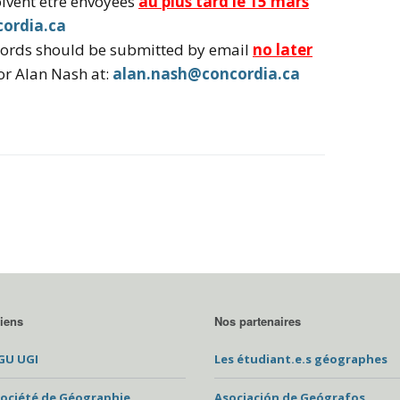
ivent être envoyées
au plus tard le 15 mars
ordia.ca
words should be submitted by email
no later
sor Alan Nash at:
alan.nash@concordia.ca
iens
Nos partenaires
GU UGI
Les étudiant.e.s géographes
ociété de Géographie
Asociación de Geógrafos