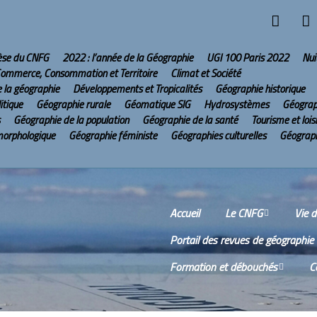
hèse du CNFG
2022 : l’année de la Géographie
UGI 100 Paris 2022
Nui
ommerce, Consommation et Territoire
Climat et Société
e la géographie
Développements et Tropicalités
Géographie historique
itique
Géographie rurale
Géomatique SIG
Hydrosystèmes
Géograp
Géographie de la population
Géographie de la santé
Tourisme et lois
morphologique
Géographie féministe
Géographies culturelles
Géograph
Accueil
Le CNFG
Vie 
Portail des revues de géographie
Le CNFG sur Internet
Comm
Formation et débouchés
C
Conseil scientifique
Comp
réun
Wikis
O
Scien
Bureau