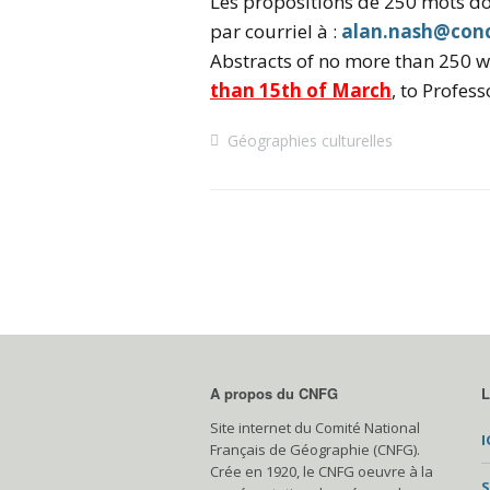
Les propositions de 250 mots do
par courriel à :
alan.nash@conc
Abstracts of no more than 250 
than 15th of March
, to Profes
Géographies culturelles
A propos du CNFG
L
Site internet du Comité National
I
Français de Géographie (CNFG).
Crée en 1920, le CNFG oeuvre à la
S