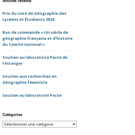
Articles récents
tes-rendus de
UGI 100 Paris 2022
semblée Générale
Prix du Livre de Géographie des
NFG
Lycéens et Étudiants 2024
Nuits de la Géographie
2020
es comptes-rendus
Bon de commande « Un siècle de
NFG
géographie française et d’histoire
Prochains évènements
du Comité national »
 de thèse du CNFG
Tristes évènements
Soutien au laboratoire Pacte de
du livre
l’étranger
Soutien aux recherches en
ms binationaux
Géographie féministe
ves des lettres
Soutien au laboratoire Pacte
G
Catégories