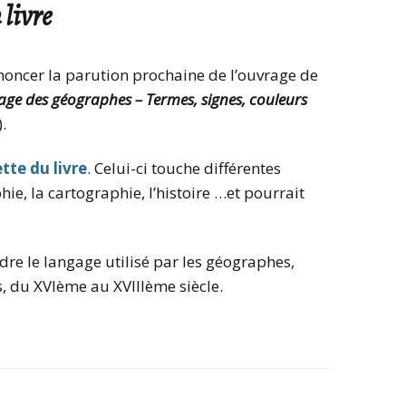
livre
Mobilités internationales
Comp
Statuts
l’As
du C
Recherche et débouchés
oncer la parution prochaine de l’ouvrage de
Droits d’accès CNIL
Autr
ge des géographes – Termes, signes, couleurs
Charte internationale de
du C
l’Education géographique
.
Prix
tte du livre
. Celui-ci touche différentes
Prix 
, la cartographie, l’histoire …et pourrait
Foru
e le langage utilisé par les géographes,
Archi
, du XVIème au XVIIIème siècle.
CNF