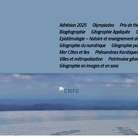
Adhésion 2025
Olympiades
Prix de t
Biogéographie
Géographie Appliquée
C
Epistémologie – histoire et enseignement d
Géographie du numérique
Géographie pol
Mer Côtes et Iles
Phénomènes Karstiques
Villes et métropolisation
Patrimoine géo
Géographie en images et en sons