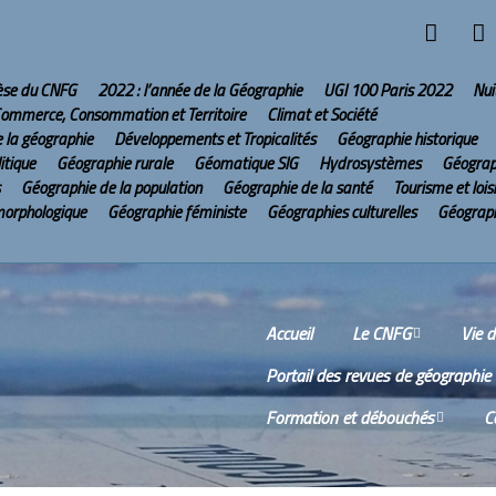
hèse du CNFG
2022 : l’année de la Géographie
UGI 100 Paris 2022
Nui
ommerce, Consommation et Territoire
Climat et Société
e la géographie
Développements et Tropicalités
Géographie historique
itique
Géographie rurale
Géomatique SIG
Hydrosystèmes
Géograp
Géographie de la population
Géographie de la santé
Tourisme et lois
morphologique
Géographie féministe
Géographies culturelles
Géograph
Accueil
Le CNFG
Vie 
Portail des revues de géographie
Le CNFG sur Internet
Comm
Formation et débouchés
C
Conseil scientifique
Comp
réun
Wikis
O
Scien
Bureau