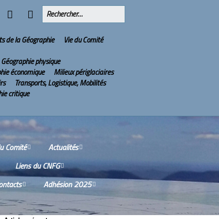
ts de la Géographie
Vie du Comité
Géographie physique
hie économique
Milieux périglaciaires
irs
Transports, Logistique, Mobilités
ie critique
du Comité
Actualités
Liens du CNFG
issions
Olympiades Nationales
de Géographie
ontacts
Adhésion 2025
Nos partenaires
tes-rendus des
ions du Conseil
2022 : l’année de la
ù sommes-nous ?
Services aux adhérents
tifique
Géographie