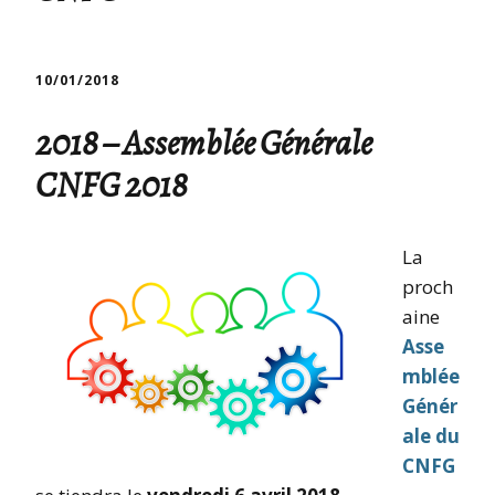
10/01/2018
2018 – Assemblée Générale
CNFG 2018
La
proch
aine
Asse
mblée
Génér
ale du
CNFG