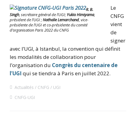
Le
R. B.
Singh
, secrétaire général de l’UGI;
Yukio Himiyama
,
CNFG
président de l’UGI ;
Nathalie Lemarchand
, vice-
vient
présidente de l’UGI et co-présidente du comité
d’organisation Paris 2022 du CNFG
de
signer
avec l’UGI, à Istanbul, la convention qui définit
les modalités de collaboration pour
l’organisation du
Congrès du centenaire de
l’UGI
qui se tiendra à Paris en juillet 2022.
Actualités
CNFG
UGI
CNFG-UGI